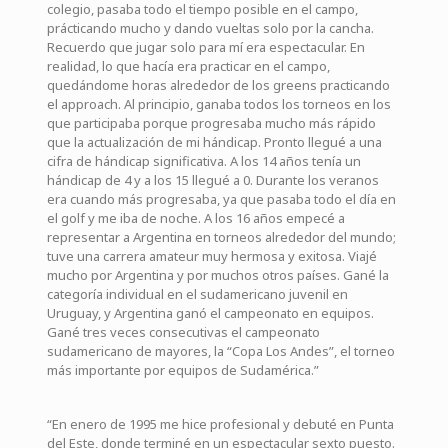
colegio, pasaba todo el tiempo posible en el campo,
prácticando mucho y dando vueltas solo por la cancha.
Recuerdo que jugar solo para mí era espectacular. En
realidad, lo que hacía era practicar en el campo,
quedándome horas alrededor de los greens practicando
el approach. Al principio, ganaba todos los torneos en los
que participaba porque progresaba mucho más rápido
que la actualización de mi hándicap. Pronto llegué a una
cifra de hándicap significativa. A los 14 años tenía un
hándicap de 4 y a los 15 llegué a 0. Durante los veranos
era cuando más progresaba, ya que pasaba todo el día en
el golf y me iba de noche. A los 16 años empecé a
representar a Argentina en torneos alrededor del mundo;
tuve una carrera amateur muy hermosa y exitosa. Viajé
mucho por Argentina y por muchos otros países. Gané la
categoría individual en el sudamericano juvenil en
Uruguay, y Argentina ganó el campeonato en equipos.
Gané tres veces consecutivas el campeonato
sudamericano de mayores, la “Copa Los Andes”, el torneo
más importante por equipos de Sudamérica.”
“En enero de 1995 me hice profesional y debuté en Punta
del Este, donde terminé en un espectacular sexto puesto.