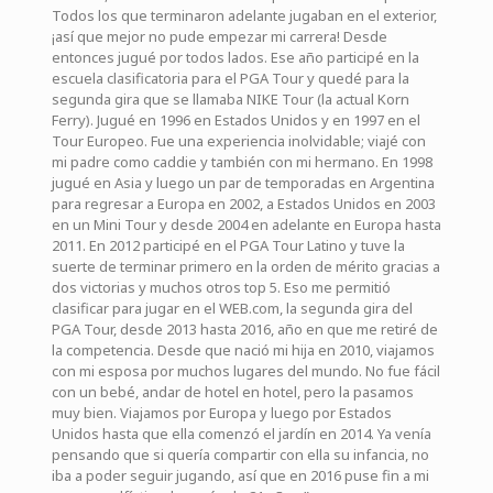
Todos los que terminaron adelante jugaban en el exterior,
¡así que mejor no pude empezar mi carrera! Desde
entonces jugué por todos lados. Ese año participé en la
escuela clasificatoria para el PGA Tour y quedé para la
segunda gira que se llamaba NIKE Tour (la actual Korn
Ferry). Jugué en 1996 en Estados Unidos y en 1997 en el
Tour Europeo. Fue una experiencia inolvidable; viajé con
mi padre como caddie y también con mi hermano. En 1998
jugué en Asia y luego un par de temporadas en Argentina
para regresar a Europa en 2002, a Estados Unidos en 2003
en un Mini Tour y desde 2004 en adelante en Europa hasta
2011. En 2012 participé en el PGA Tour Latino y tuve la
suerte de terminar primero en la orden de mérito gracias a
dos victorias y muchos otros top 5. Eso me permitió
clasificar para jugar en el WEB.com, la segunda gira del
PGA Tour, desde 2013 hasta 2016, año en que me retiré de
la competencia. Desde que nació mi hija en 2010, viajamos
con mi esposa por muchos lugares del mundo. No fue fácil
con un bebé, andar de hotel en hotel, pero la pasamos
muy bien. Viajamos por Europa y luego por Estados
Unidos hasta que ella comenzó el jardín en 2014. Ya venía
pensando que si quería compartir con ella su infancia, no
iba a poder seguir jugando, así que en 2016 puse fin a mi